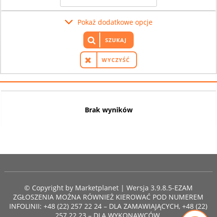
Pokaż dodatkowe opcje
SZUKAJ
WYCZYŚĆ
Brak wyników
© Copyright by
Marketplanet
| Wersja 3.9.8.5-EZAM
ZGŁOSZENIA MOŻNA RÓWNIEŻ KIEROWAĆ POD NUMEREM
INFOLINII: +48 (22) 257 22 24 – DLA ZAMAWIAJĄCYCH, +48 (22)
257 22 23 – DLA WYKONAWCÓW.