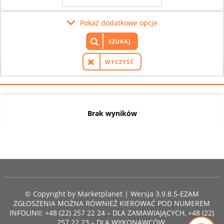
Pokaż dodatkowe opcje
SZUKAJ
WYCZYŚĆ
Brak wyników
© Copyright by
Marketplanet
| Wersja 3.9.8.5-EZAM
ZGŁOSZENIA MOŻNA RÓWNIEŻ KIEROWAĆ POD NUMEREM
INFOLINII: +48 (22) 257 22 24 – DLA ZAMAWIAJĄCYCH, +48 (22)
257 22 23 – DLA WYKONAWCÓW.